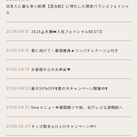
日本人に最も多い肌質【混合肌】に特化した限定バランスフェイシャ
ル
2026上半期👑人気フェイシャルBEST③
2026.06.15
夏に向けて！最強痩身🔥リンパドレナージュ付き
2026.06.15
お客様からのお声🎤🧡
2026.06.13
最大50%OFF❣️夏の大キャンペーン開催中❣️
2026.06.02
Newメニュー🌟韓国級ツヤ肌、毛穴レスな透明肌へ
2026.06.01
キッズ脱毛👧🏻👦🏻キャンペーン中‼️
2026.05.27